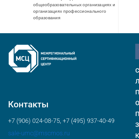
общеобразовательных организациях и
организациях профессионального
образования
С
Л
П
Контакты
О
+7 (906) 024-08-75
,
+7 (495) 937-40-49
З
sale-umc@mscmos.ru
К