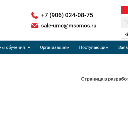
+7 (906) 024-08-75
sale-umc@mscmos.ru
мы обучения
Организациям
Поступающим
Заяв
Страница в разрабо