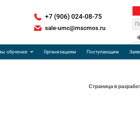
+7 (906) 024-08-75
sale-umc@mscmos.ru
мы обучения
Организациям
Поступающим
Заяв
Страница в разрабо