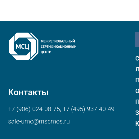
С
Л
П
Контакты
О
+7 (906) 024-08-75
,
+7 (495) 937-40-49
З
sale-umc@mscmos.ru
К