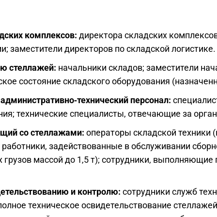
адских комплексов:
директора складских комплексов
 заместители директоров по складской логистике.
ию стеллажей:
начальники складов; заместители нач
ское состояние складского оборудования (назначенн
 административно‑технический персонал:
специалис
ния; технические специалисты, отвечающие за орга
ющий со стеллажами:
операторы складской техники (
 работники, задействованные в обслуживании сборн
 грузов массой до 1,5 т); сотрудники, выполняющие
детельствованию и контролю:
сотрудники служб техн
полное техническое освидетельствование стеллажей;