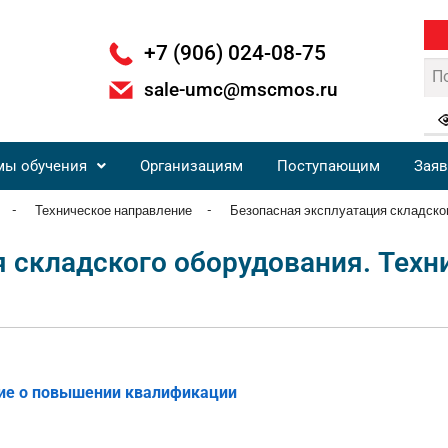
+7 (906) 024-08-75
sale-umc@mscmos.ru
мы обучения
Организациям
Поступающим
Заяв
-
Техническое направление
-
Безопасная эксплуатация складско
 складского оборудования. Техн
ие о повышении квалификации