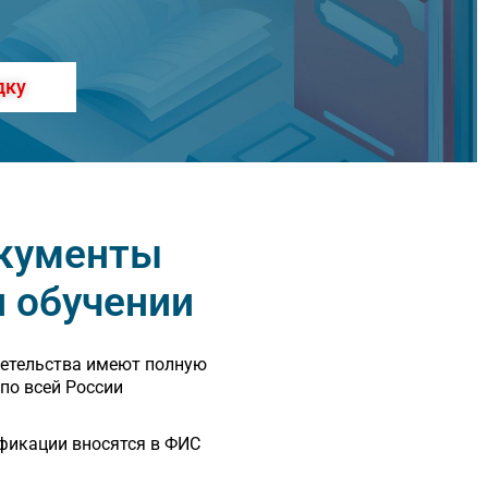
дку
кументы
и обучении
детельства имеют полную
по всей России
фикации вносятся в ФИС