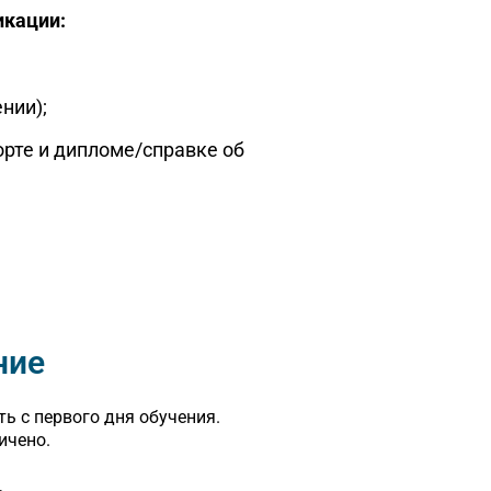
икации:
нии);
рте и дипломе/справке об
ние
ь с первого дня обучения.
ичено.