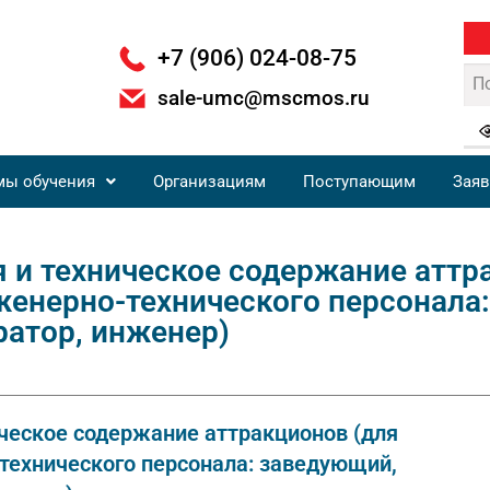
+7 (906) 024-08-75
sale-umc@mscmos.ru
мы обучения
Организациям
Поступающим
Заяв
 и техническое содержание аттр
женерно-технического персонала
атор, инженер)
ическое содержание аттракционов (для
технического персонала: заведующий,