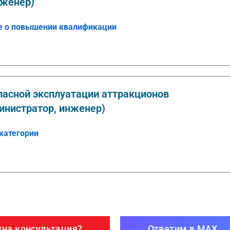
нженер)
е о повышении квалификации
опасной эксплуатации аттракционов
инистратор, инженер)
категории
на консультация?
Ответим в MAX