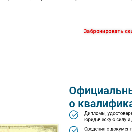
у 15% СЕЙЧАС
Забронировать ск
для Вас время!
Официальн
о квалифик
Дипломы, удостовер
юридическую силу и 
Сведения о документ