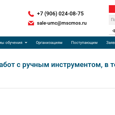
+7 (906) 024-08-75
sale-umc@mscmos.ru
мы обучения
Организациям
Поступающим
Заяв
бот с ручным инструментом, в 