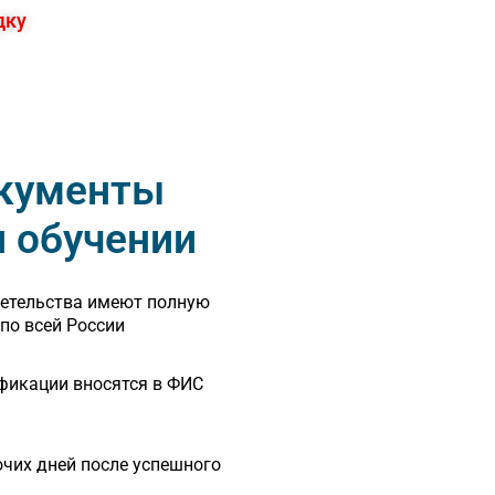
дку
кументы
и обучении
детельства имеют полную
по всей России
фикации вносятся в ФИС
очих дней после успешного